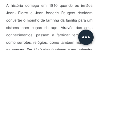
A história começa em 1810 quando os irmãos
Jean- Pierre e Jean frederic Peugeot decidem
converter o moinho de farrinha da familia para um
sistema com peças de aço. Através dos seus
conhecimentos, passam a fabricar ferramentas
como serrotes, relógios, como tambem máquinas
de costura. Em 1840 eles fabricam o seu primeiro
moinho de café e , anos mais tarde, o moinho de
pimenta.
A aparência simples e tradicional esconde a sua
inovação técnica, de um sistema que consiste em
quebrar os grãos de pimenta em metade antes de
moer, o ajuste de moagem no topo, a tecnologia
por trás da sua qualidade permite que o seu tempo
de vida seja quase infinito.
WUSTHOF